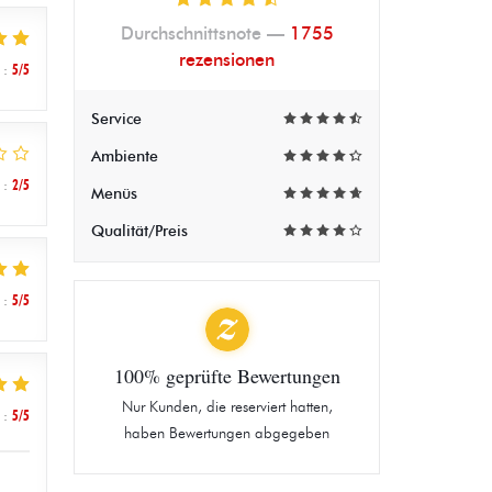
Durchschnittsnote —
1755
rezensionen
:
5
/5
Service
Ambiente
:
2
/5
Menüs
Qualität/Preis
:
5
/5
100% geprüfte Bewertungen
Nur Kunden, die reserviert hatten,
:
5
/5
haben Bewertungen abgegeben