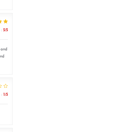
:
5
/5
, and
and
:
1
/5