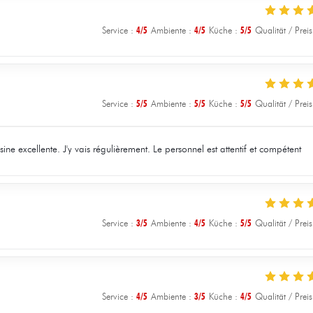
Service
:
4
/5
Ambiente
:
4
/5
Küche
:
5
/5
Qualität / Preis
Service
:
5
/5
Ambiente
:
5
/5
Küche
:
5
/5
Qualität / Preis
e excellente. J'y vais régulièrement. Le personnel est attentif et compétent
Service
:
3
/5
Ambiente
:
4
/5
Küche
:
5
/5
Qualität / Preis
Service
:
4
/5
Ambiente
:
3
/5
Küche
:
4
/5
Qualität / Preis