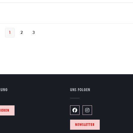
1
2
3
RUNG
UNS FOLGEN
enster))
IEREN
Facebook ((öffnet ein neues Fe
Instagram ((öffnet ein n
NEWSLETTER