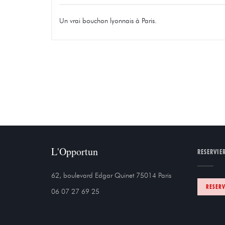
Un vrai bouchon lyonnais à Paris.
L'Opportun
RESERVIE
((öffnet ein neues F
62, boulevard Edgar Quinet 75014 Paris
RESERV
06 07 27 69 25