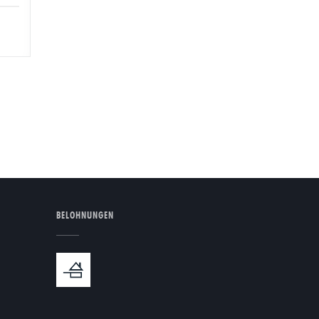
BELOHNUNGEN
nster))
eues Fenster))