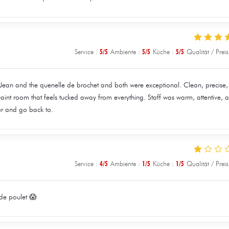
Service
:
5
/5
Ambiente
:
5
/5
Küche
:
5
/5
Qualität / Preis
t Jean and the quenelle de brochet and both were exceptional. Clean, precise
 quaint room that feels tucked away from everything. Staff was warm, attentive, 
er and go back to.
Service
:
4
/5
Ambiente
:
1
/5
Küche
:
1
/5
Qualität / Preis
de poulet 😱