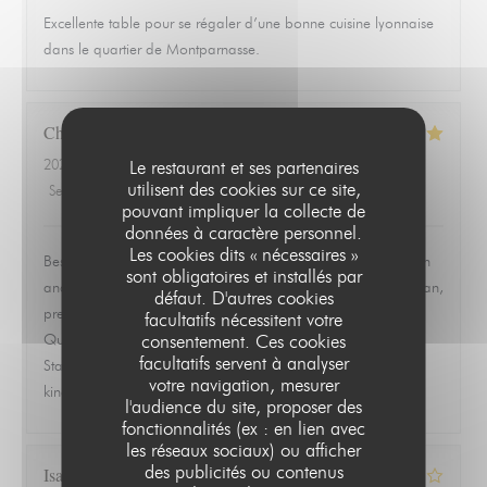
Excellente table pour se régaler d’une bonne cuisine lyonnaise
dans le quartier de Montparnasse.
Christopher
L
2026-06-19
- 19:30 - Couverts 2
Le restaurant et ses partenaires
utilisent des cookies sur ce site,
Service
:
5
/5
Ambiance
:
5
/5
Cuisine
:
5
/5
Qualité / Prix
:
5
/5
pouvant impliquer la collecte de
données à caractère personnel.
Les cookies dits « nécessaires »
Best meal we had in Paris. Ordered the ravioles de Saint Jean
sont obligatoires et installés par
and the quenelle de brochet and both were exceptional. Clean,
défaut. D'autres cookies
precise, and full of flavor without trying to overwork the dish.
facultatifs nécessitent votre
consentement. Ces cookies
Quiet, quaint room that feels tucked away from everything.
facultatifs servent à analyser
Staff was warm, attentive, and never overbearing. This is the
votre navigation, mesurer
kind of place you remember and go back to.
l'audience du site, proposer des
fonctionnalités (ex : en lien avec
les réseaux sociaux) ou afficher
des publicités ou contenus
Isabelle
Z