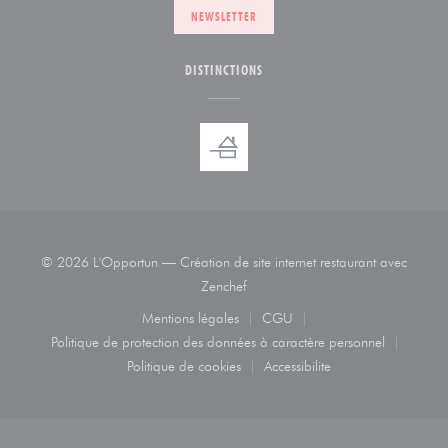
NEWSLETTER
DISTINCTIONS
© 2026 L'Opportun — Création de site internet restaurant avec
((ouvre une nouvelle fenêtre))
Zenchef
Mentions légales
CGU
((ouvre une nouvelle fenêtre))
((ouvre une nouvelle fenêtre
Politique de protection des données à caractère personnel
((ouvre une nouvelle fenêtre))
Politique de cookies
Accessibilite
((ouvre une nouvelle fenêtre))
((ouvre une nouvelle fenêtr