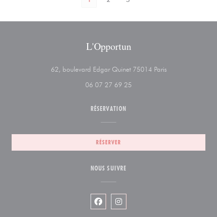
L'Opportun
((ouvre une nouvel
62, boulevard Edgar Quinet 75014 Paris
06 07 27 69 25
RÉSERVATION
RÉSERVER
NOUS SUIVRE
Facebook ((ouvre une nouvelle fenêtr
Instagram ((ouvre une nouvelle