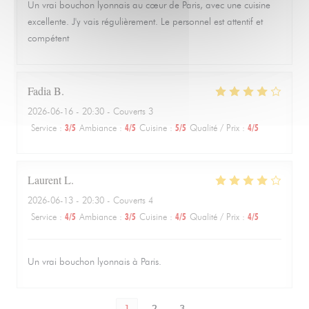
Un vrai bouchon lyonnais au cœur de Paris, avec une cuisine
excellente. J'y vais régulièrement. Le personnel est attentif et
compétent
Fadia
B
2026-06-16
- 20:30 - Couverts 3
Service
:
3
/5
Ambiance
:
4
/5
Cuisine
:
5
/5
Qualité / Prix
:
4
/5
Laurent
L
2026-06-13
- 20:30 - Couverts 4
Service
:
4
/5
Ambiance
:
3
/5
Cuisine
:
4
/5
Qualité / Prix
:
4
/5
Un vrai bouchon lyonnais à Paris.
1
2
3