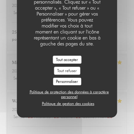
personnalisés. Cliquez sur « Tout
2026-06-24
- 20:00 - Couverts 3
accepter », « Tout refuser » ou «
Service
:
4
/5
Ambiance
:
1
/5
Cuisine
:
1
/5
Qualité / Prix
:
1
/5
Personnaliser » pour gérer vos
préférences. Vous pouvez
modifier vos choix à tout
moment en cliquant sur l'icône
25 euros une salade de tomates avec 3 petits morceaux de
représentant un cookie en bas à
poulet 😱
gauche des pages du site.
Tout accepter
Michael
A
Tout refuser
2026-06-18
- 20:00 - Couverts 3
Service
:
4
/5
Ambiance
:
4
/5
Cuisine
:
5
/5
Qualité / Prix
:
5
/5
Personnaliser
Politique de protection des données à caractère
personnel
WALTER
G
Politique de gestion des cookies
2026-06-18
- 20:00 - Couverts 4
Service
:
5
/5
Ambiance
:
5
/5
Cuisine
:
5
/5
Qualité / Prix
:
5
/5