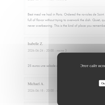
Best meal we had in Paris. Ordered the ravioles de Sain
full of flavor without trying to overwork the dish. Quiet,
never overbearing. This is the kind of place you rememb
Isabelle
Z
2026-06-24
- 20:00 - гости 3
Этот сайт исп
25 euros une salade de tomates avec 3 petits morceaux 
Michael
A
Ок
2026-06-18
- 20:00 - гости 3