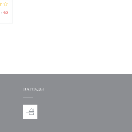
:
4
/5
НАГРАДЫ
вом окне))
ся в новом окне))