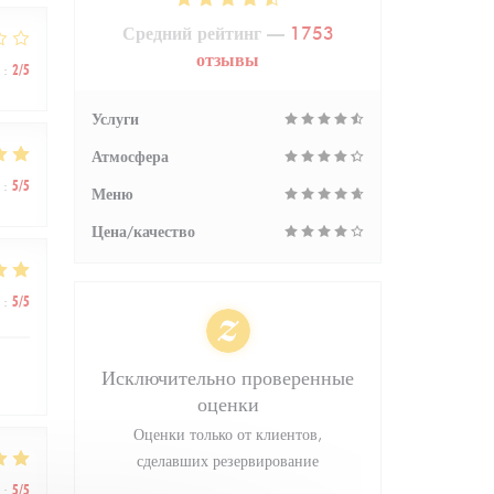
Средний рейтинг —
1753
отзывы
:
2
/5
Услуги
Атмосфера
:
5
/5
Меню
Цена/качество
:
5
/5
Исключительно проверенные
оценки
Оценки только от клиентов,
сделавших резервирование
:
5
/5