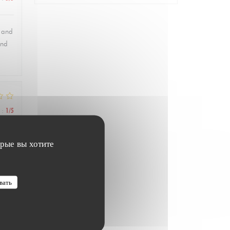
, and
and
:
1
/5
орые вы хотите
вать
:
5
/5