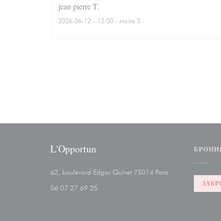
jean pierre
T
2026-06-12
- 13:00 - гости 3
L'Opportun
БРОНИ
((открывается в н
62, boulevard Edgar Quinet 75014 Paris
ЗАБР
06 07 27 69 25