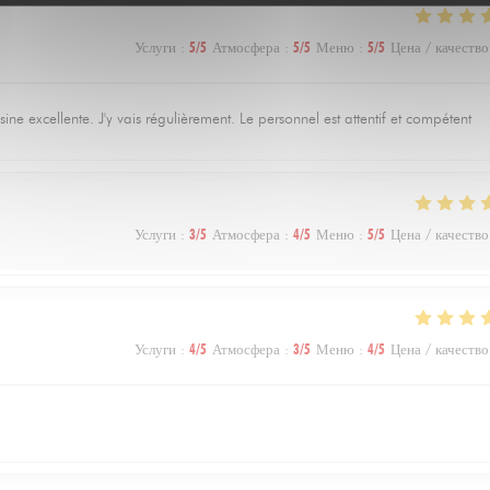
Услуги
:
5
/5
Атмосфера
:
5
/5
Меню
:
5
/5
Цена / качество
e excellente. J'y vais régulièrement. Le personnel est attentif et compétent
Услуги
:
3
/5
Атмосфера
:
4
/5
Меню
:
5
/5
Цена / качество
Услуги
:
4
/5
Атмосфера
:
3
/5
Меню
:
4
/5
Цена / качество