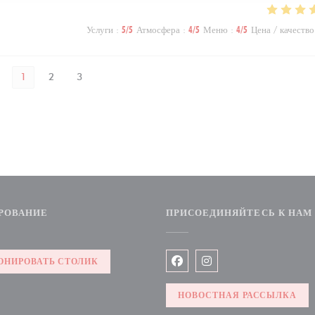
Услуги
:
5
/5
Атмосфера
:
4
/5
Меню
:
4
/5
Цена / качество
1
2
3
РОВАНИЕ
ПРИСОЕДИНЯЙТЕСЬ К НАМ
овом окне))
ОНИРОВАТЬ СТОЛИК
Facebook ((открывается в но
Instagram ((открывает
НОВОСТНАЯ РАССЫЛКА