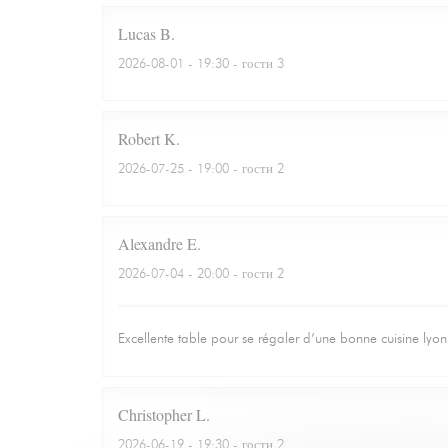
Lucas
B
2026-08-01
- 19:30 - гости 3
Robert
K
2026-07-25
- 19:00 - гости 2
Alexandre
E
2026-07-04
- 20:00 - гости 2
Excellente table pour se régaler d’une bonne cuisine lyo
Christopher
L
2026-06-19
- 19:30 - гости 2