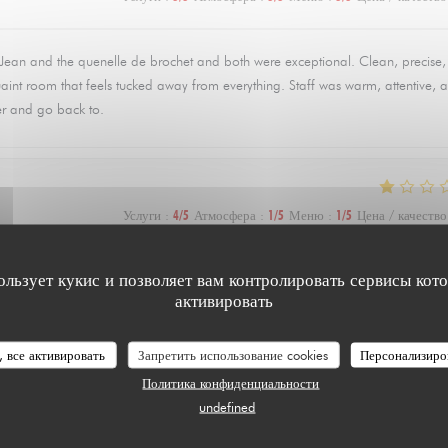
t Jean and the quenelle de brochet and both were exceptional. Clean, precise
 quaint room that feels tucked away from everything. Staff was warm, attentive, 
er and go back to.
Услуги
:
4
/5
Атмосфера
:
1
/5
Меню
:
1
/5
Цена / качество
ользует кукис и позволяет вам контролировать сервисы кот
de poulet 😱
активировать
, все активировать
Запретить использование cookies
Персонализиро
Политика конфиденциальности
Услуги
:
4
/5
Атмосфера
:
4
/5
Меню
:
5
/5
Цена / качество
undefined