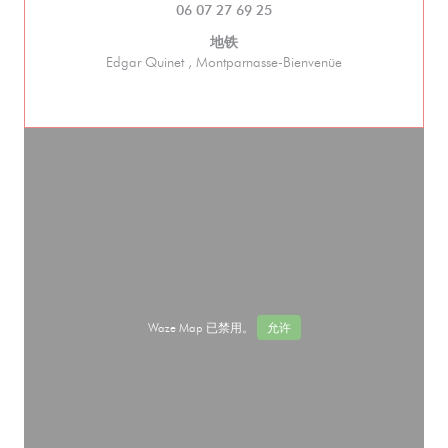
06 07 27 69 25
地铁
Edgar Quinet , Montparnasse-Bienvenüe
Waze Map 已禁用。
允许