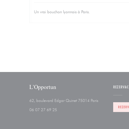
Un vrai bouchon lyonnais à Paris.
L'Opportun
REZERVAC
((otevře se v nové
62, boulevard Edgar Quinet 75014 Paris
REZER
06 07 27 69 25