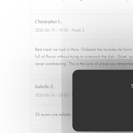
Christopher
L
2026-06-19
- 19:30 - Hosté 2
Best meal we had in Paris. Ordered the ravioles de Sain
full of flavor without trying to overwork the dish. Quiet,
never overbearing. This is the kind of place you rememb
T
Isabelle
Z
2026-06-24
- 20:00 - Hosté 3
25 euros une salade de tomates avec 3 petits morceaux 