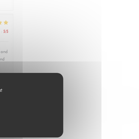
:
5
/5
, and
and
at
:
1
/5