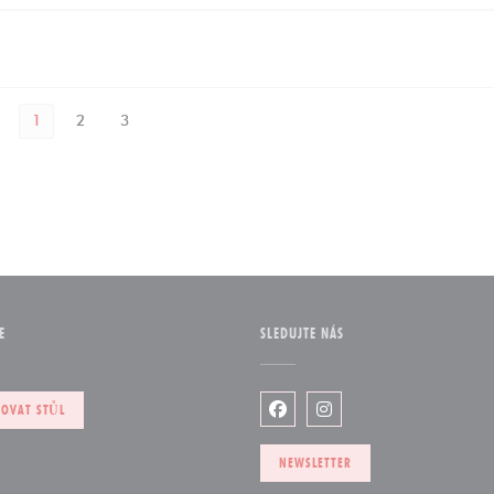
1
2
3
E
SLEDUJTE NÁS
m okně))
VOVAT STŮL
Facebook ((otevře se v novém
Instagram ((otevře se 
NEWSLETTER