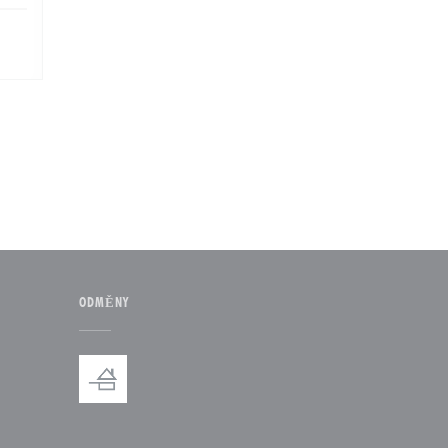
ODMĚNY
 okně))
v novém okně))