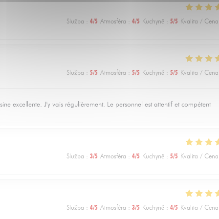
Služba
:
4
/5
Atmosféra
:
4
/5
Kuchyně
:
5
/5
Kvalita / Cena
Služba
:
5
/5
Atmosféra
:
5
/5
Kuchyně
:
5
/5
Kvalita / Cena
e excellente. J'y vais régulièrement. Le personnel est attentif et compétent
Služba
:
3
/5
Atmosféra
:
4
/5
Kuchyně
:
5
/5
Kvalita / Cena
Služba
:
4
/5
Atmosféra
:
3
/5
Kuchyně
:
4
/5
Kvalita / Cena