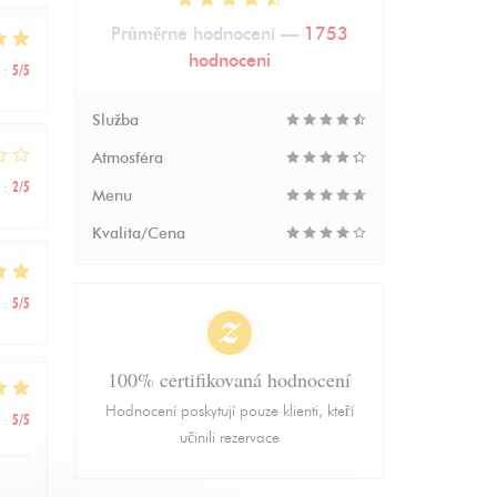
Průměrné hodnocení —
1753
hodnoceni
:
5
/5
Služba
Atmosféra
:
2
/5
Menu
Kvalita/Cena
:
5
/5
100% certifikovaná hodnocení
Hodnocení poskytují pouze klienti, kteří
:
5
/5
učinili rezervace