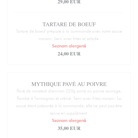
29,00 EUR
TARTARE DE BOEUF
Tartare de boeuf préparé à la commande avec notre sauce
maison. Servi avec frites et salade.
Seznam alergenů
24,00 EUR
MYTHIQUE PAVÉ AU POIVRE
Pavé de rumsteck d'environ 220g pané au poivre sauvage,
flambé à l'armagnac et crémé. Servi avec frites maison. La
sauce étant préparée à la commande, elle ne peut pas être
servie en supplément.
Seznam alergenů
35,00 EUR