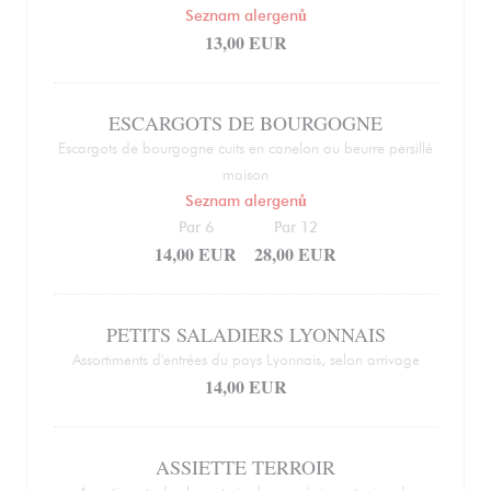
Seznam alergenů
13,00 EUR
ESCARGOTS DE BOURGOGNE
Escargots de bourgogne cuits en canelon au beurre persillé
maison
Seznam alergenů
Par 6
Par 12
14,00 EUR
28,00 EUR
PETITS SALADIERS LYONNAIS
Assortiments d'entrées du pays Lyonnais, selon arrivage
14,00 EUR
ASSIETTE TERROIR