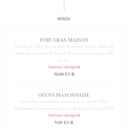
ENTRÉES
FOIE GRAS MAISON
Tranche de 100g de foie gras de canard maison. Gelée de
Sauternes au poivre de Sichuan & pain de campagne grillé
au four
Seznam alergenů
30,00 EUR
OEUFS MAYONNAISE
Oeufs durs mayonnaise maison à la moutarde Fallot.
Finalistes du Championnat du monde de l'oeuf Mayo 2020
Seznam alergenů
9,00 EUR