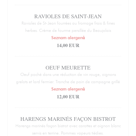
RAVIOLES DE SAINT-JEAN
Ravioles de St-Jean fourrées au fromage frais & fines
herbes. Crème de fourme persillée du Beaujolais
Seznam alergenů
14,00 EUR
OEUF MEURETTE
Oeuf poché dans une réduction de vin rouge, oignons
grelots et lard fermier. Tranche de pain de campagne grillé
Seznam alergenů
12,00 EUR
HARENGS MARINÉS FAÇON BISTROT
Harengs marinés façon bistrot avec carottes et oignon blanc
servis en terrine. Pommes vapeurs tiédies.