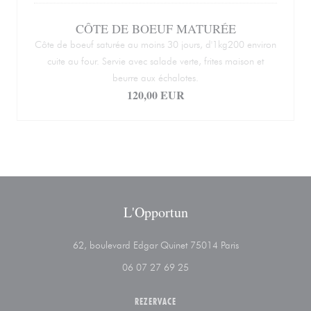
CÔTE DE BOEUF MATURÉE
Côte de boeuf saturée au moins 30 jours, d'1kg200 environ
cuite au four. Servie avec salade verte, frites maison et
beurre aux échalotes.
120,00 EUR
L'Opportun
((otevře se v nové
62, boulevard Edgar Quinet 75014 Paris
06 07 27 69 25
REZERVACE