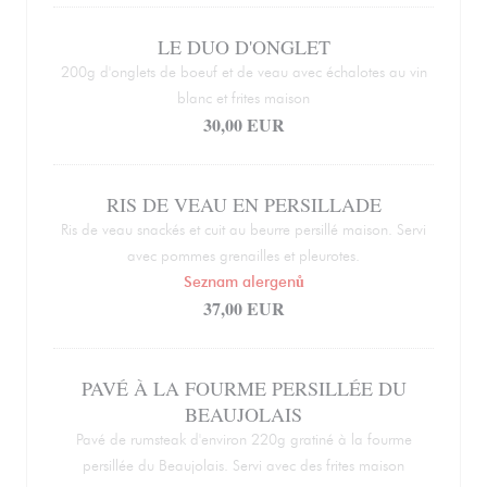
LE DUO D'ONGLET
200g d'onglets de boeuf et de veau avec échalotes au vin
blanc et frites maison
30,00 EUR
RIS DE VEAU EN PERSILLADE
Ris de veau snackés et cuit au beurre persillé maison. Servi
avec pommes grenailles et pleurotes.
Seznam alergenů
37,00 EUR
PAVÉ À LA FOURME PERSILLÉE DU
BEAUJOLAIS
Pavé de rumsteak d'environ 220g gratiné à la fourme
persillée du Beaujolais. Servi avec des frites maison