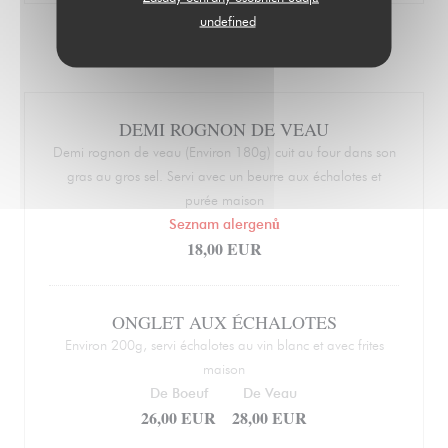
undefined
VIANDES
DEMI ROGNON DE VEAU
Demi rognon de veau (Environ 180g) cuit au four dans son
gras au gros sel. Servi avec un beurre aux échalotes et
purée maison
Seznam alergenů
18,00 EUR
ONGLET AUX ÉCHALOTES
Environ 200g, servi échalotes au vin blanc et avec frites
maison
De Boeuf
De Veau
26,00 EUR
28,00 EUR