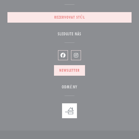
REZERVOVAT STŮL
SLEDUJTE NÁS
Facebook ((otevře se v novém okně))
Instagram ((otevře se v novém
NEWSLETTER
ODMĚNY