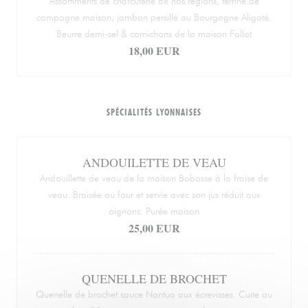
Assortiments de charcuterie de nos régions, terrine de
campagne maison, jambon persillé au Bourgogne Aligoté.
Beurre demi-sel & cornichons de la maison Fallot
18,00 EUR
SPÉCIALITÉS LYONNAISES
ANDOUILETTE DE VEAU
Andouillette de veau de la maison Bobosse à la fraise de
veau. Braisée au four et servie avec son jus réduit aux
oignons. Purée maison
25,00 EUR
QUENELLE DE BROCHET
Quenelle de brochet sauce Nantua aux écrevisses. Cuite au