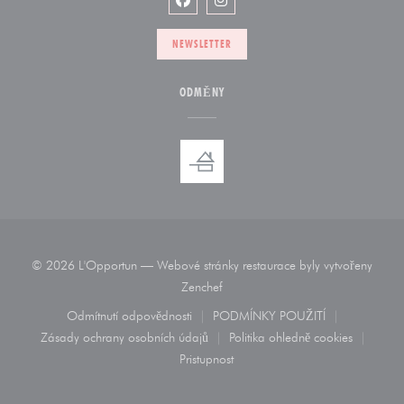
Facebook ((otevře se v novém okně))
Instagram ((otevře se v novém
NEWSLETTER
ODMĚNY
© 2026 L'Opportun — Webové stránky restaurace byly vytvořeny
((otevře se v novém okně))
Zenchef
Odmítnutí odpovědnosti
PODMÍNKY POUŽITÍ
((otevře se v novém okně))
((otevře se v novém okn
Zásady ochrany osobních údajů
Politika ohledně cookies
((otevře se v novém okně))
((otevře se v novém
Pristupnost
((otevře se v novém okně))