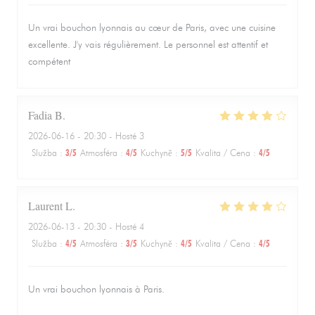
Un vrai bouchon lyonnais au cœur de Paris, avec une cuisine
excellente. J'y vais régulièrement. Le personnel est attentif et
compétent
Fadia
B
2026-06-16
- 20:30 - Hosté 3
Služba
:
3
/5
Atmosféra
:
4
/5
Kuchyně
:
5
/5
Kvalita / Cena
:
4
/5
Laurent
L
2026-06-13
- 20:30 - Hosté 4
Služba
:
4
/5
Atmosféra
:
3
/5
Kuchyně
:
4
/5
Kvalita / Cena
:
4
/5
Un vrai bouchon lyonnais à Paris.