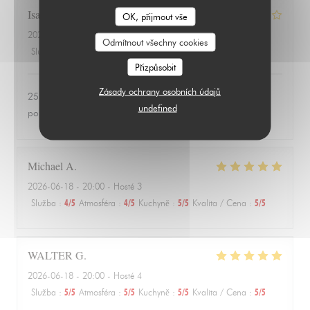
Isabelle
Z
OK, přijmout vše
2026-06-24
- 20:00 - Hosté 3
Odmítnout všechny cookies
Služba
:
4
/5
Atmosféra
:
1
/5
Kuchyně
:
1
/5
Kvalita / Cena
:
1
/5
Přizpůsobit
Zásady ochrany osobních údajů
25 euros une salade de tomates avec 3 petits morceaux de
undefined
poulet 😱
Michael
A
2026-06-18
- 20:00 - Hosté 3
Služba
:
4
/5
Atmosféra
:
4
/5
Kuchyně
:
5
/5
Kvalita / Cena
:
5
/5
WALTER
G
2026-06-18
- 20:00 - Hosté 4
Služba
:
5
/5
Atmosféra
:
5
/5
Kuchyně
:
5
/5
Kvalita / Cena
:
5
/5