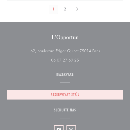
1
2
3
L'Opportun
((otevře se v nové
62, boulevard Edgar Quinet 75014 Paris
06 07 27 69 25
REZERVACE
REZERVOVAT STŮL
SLEDUJTE NÁS