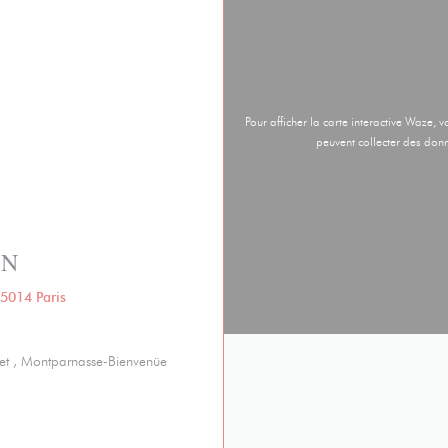
Pour afficher la carte interactive Waze
peuvent collecter des donn
UN
((ouvre une nouvelle fenêtre))
5014 Paris
et , Montparnasse-Bienvenüe