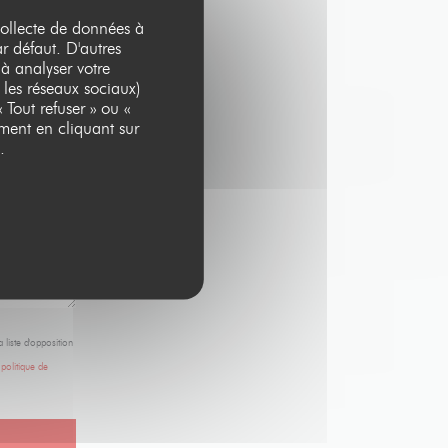
 collecte de données à
ar défaut. D'autres
 à analyser votre
 les réseaux sociaux)
 Tout refuser » ou «
ment en cliquant sur
.
 liste d'opposition
e
politique de