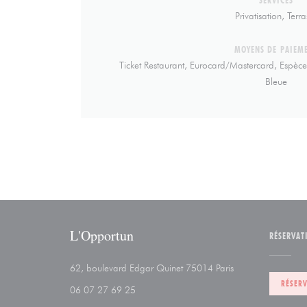
Privatisation, Terra
MOYENS DE PAIEM
Ticket Restaurant, Eurocard/Mastercard, Espèce
Bleue
L'Opportun
RÉSERVAT
((ouvre une nouvell
62, boulevard Edgar Quinet 75014 Paris
RÉSER
06 07 27 69 25