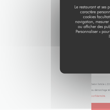
Le restaurant et ses 
caractère personne
cookies facultat
navigation, mesurer 
ou afficher des pub
Personnaliser » pou
Selon l'article L.
au démarchage tél
confidentialité
.