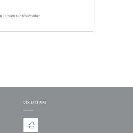
quement sur réservation
DISTINCTIONS
 fenêtre))
ouvelle fenêtre))