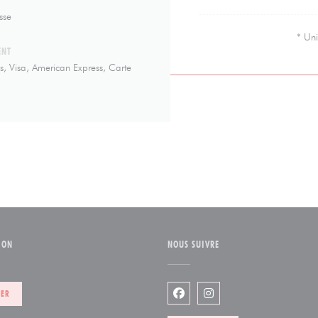
sse
* Uni
ENT
s, Visa, American Express, Carte
ION
NOUS SUIVRE
e fenêtre))
VER
Facebook ((ouvre une nouvelle
Instagram ((ouvre une n