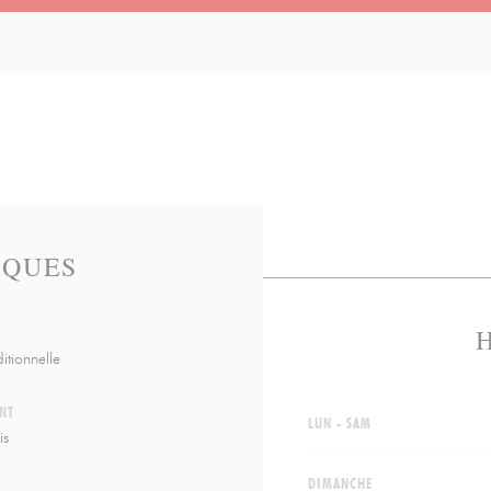
IQUES
itionnelle
NT
LUN
-
SAM
is
DIMANCHE