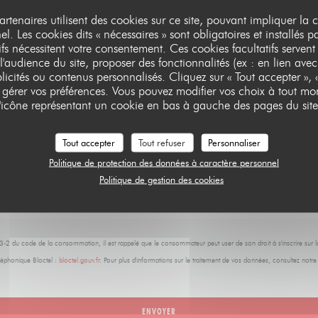
Vous désirez nous contacter ?
partenaires utilisent des cookies sur ce site, pouvant impliquer la
Remplissez le formulaire ci-dessous !
l. Les cookies dits « nécessaires » sont obligatoires et installés p
ifs nécessitent votre consentement. Ces cookies facultatifs servent
l'audience du site, proposer des fonctionnalités (ex : en lien avec
licités ou contenus personnalisés. Cliquez sur « Tout accepter », «
r gérer vos préférences. Vous pouvez modifier vos choix à tout mo
l'icône représentant un cookie en bas à gauche des pages du site
Tout accepter
Tout refuser
Personnaliser
Politique de protection des données à caractère personnel
Politique de gestion des cookies
223-2 du code de la consommation, il est rappelé que le consommateur peut user de son droit à s'inscrire sur la
éphonique Bloctel :
bloctel.gouv.fr
. Pour plus d'informations sur le traitement de vos données, consultez notr