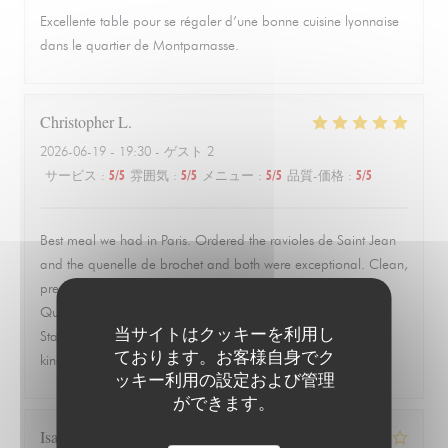
Excellente table pour se régaler d’une bonne cuisine lyonnaise
dans le quartier de Montparnasse.
Christopher
L
2026-06-19
- 19:30 - ゲスト 2
サービス
:
5
/5
雰囲気
:
5
/5
メニュー
:
5
/5
品質-価格
:
5
/5
Best meal we had in Paris. Ordered the ravioles de Saint Jean
and the quenelle de brochet and both were exceptional. Clean,
precise, and full of flavor without trying to overwork the dish.
Quiet, quaint room that feels tucked away from everything.
当サイトはクッキーを利用し
Staff was warm, attentive, and never overbearing. This is the
ております。お客様自身でク
kind of place you remember and go back to.
ッキー利用の設定および管理
ができます。
Isabelle
Z