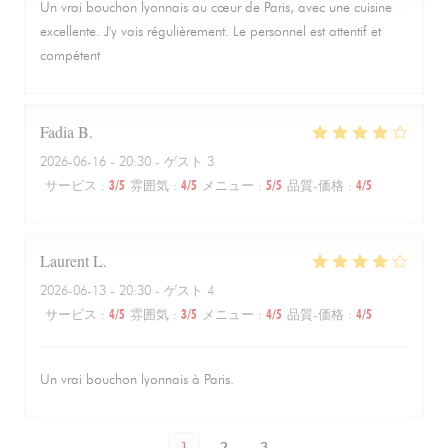
Un vrai bouchon lyonnais au cœur de Paris, avec une cuisine
excellente. J'y vais régulièrement. Le personnel est attentif et
compétent
Fadia
B
2026-06-16
- 20:30 - ゲスト 3
サービス
:
3
/5
雰囲気
:
4
/5
メニュー
:
5
/5
品質-価格
:
4
/5
Laurent
L
2026-06-13
- 20:30 - ゲスト 4
サービス
:
4
/5
雰囲気
:
3
/5
メニュー
:
4
/5
品質-価格
:
4
/5
Un vrai bouchon lyonnais à Paris.
1
2
3