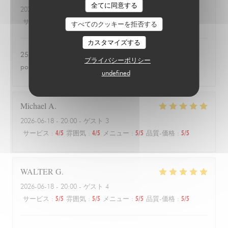
全てに同意する
2026-06-24
- 20:00 - ゲスト 3
サービス
:
4
/5
雰囲気
:
1
/5
メニュー
:
1
/5
品質-価格
:
1
/5
すべてのクッキーを拒否する
カスタマイズする
25 euros une salade de tomates avec 3 petits morceaux de
プライバシーポリシー
poulet 😱
undefined
Michael
A
2026-06-18
- 20:00 - ゲスト 3
サービス
:
4
/5
雰囲気
:
4
/5
メニュー
:
5
/5
品質-価格
:
5
/5
WALTER
G
2026-06-18
- 20:00 - ゲスト 4
サービス
:
5
/5
雰囲気
:
5
/5
メニュー
:
5
/5
品質-価格
:
5
/5