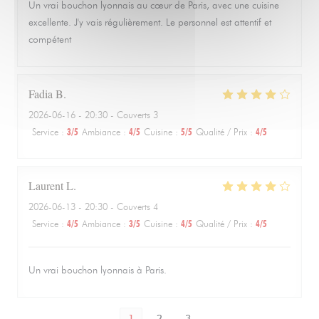
Un vrai bouchon lyonnais au cœur de Paris, avec une cuisine
excellente. J'y vais régulièrement. Le personnel est attentif et
compétent
Fadia
B
2026-06-16
- 20:30 - Couverts 3
Service
:
3
/5
Ambiance
:
4
/5
Cuisine
:
5
/5
Qualité / Prix
:
4
/5
Laurent
L
2026-06-13
- 20:30 - Couverts 4
Service
:
4
/5
Ambiance
:
3
/5
Cuisine
:
4
/5
Qualité / Prix
:
4
/5
Un vrai bouchon lyonnais à Paris.
1
2
3