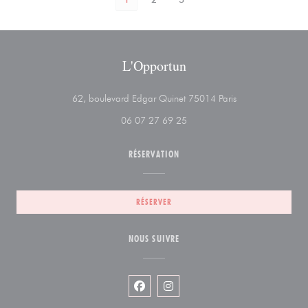
L'Opportun
((ouvre une nouvel
62, boulevard Edgar Quinet 75014 Paris
06 07 27 69 25
RÉSERVATION
RÉSERVER
NOUS SUIVRE
Facebook ((ouvre une nouvelle fenêtr
Instagram ((ouvre une nouvelle