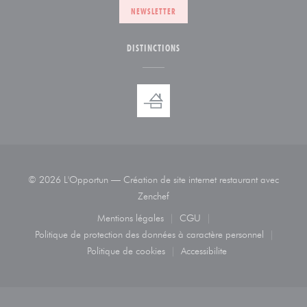
NEWSLETTER
DISTINCTIONS
© 2026 L'Opportun — Création de site internet restaurant avec
((ouvre une nouvelle fenêtre))
Zenchef
Mentions légales
CGU
((ouvre une nouvelle fenêtre))
((ouvre une nouvelle fenêtre
Politique de protection des données à caractère personnel
((ouvre une nouvelle fenêtre))
Politique de cookies
Accessibilite
((ouvre une nouvelle fenêtre))
((ouvre une nouvelle fenêtr