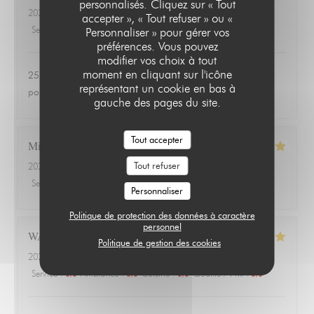
personnalisés. Cliquez sur « Tout
2026-06-24
- 20:00 - Couverts 3
accepter », « Tout refuser » ou «
Service
:
4
/5
Ambiance
:
1
/5
Cuisine
:
1
/5
Qualité / Prix
:
1
/5
Personnaliser » pour gérer vos
préférences. Vous pouvez
modifier vos choix à tout
moment en cliquant sur l'icône
25 euros une salade de tomates avec 3 petits morceaux de
représentant un cookie en bas à
poulet 😱
gauche des pages du site.
Tout accepter
Michael
A
Tout refuser
2026-06-18
- 20:00 - Couverts 3
Service
:
4
/5
Ambiance
:
4
/5
Cuisine
:
5
/5
Qualité / Prix
:
5
/5
Personnaliser
Politique de protection des données à caractère
personnel
WALTER
G
Politique de gestion des cookies
2026-06-18
- 20:00 - Couverts 4
Service
:
5
/5
Ambiance
:
5
/5
Cuisine
:
5
/5
Qualité / Prix
:
5
/5