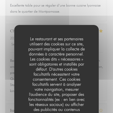
Excellente table pour se régaler d’une bonne cuisine lyonnaise
dans le quartier de Montparnasse.
Christopher
L
2026-06-19
- 19:30 - Couverts 2
Le restaurant et ses partenaires
utilisent des cookies sur ce site,
Service
:
5
/5
Ambiance
:
5
/5
Cuisine
:
5
/5
Qualité / Prix
:
5
/5
pouvant impliquer la collecte de
données à caractère personnel.
Les cookies dits « nécessaires »
Best meal we had in Paris. Ordered the ravioles de Saint Jean
sont obligatoires et installés par
and the quenelle de brochet and both were exceptional. Clean,
défaut. D'autres cookies
precise, and full of flavor without trying to overwork the dish.
facultatifs nécessitent votre
consentement. Ces cookies
Quiet, quaint room that feels tucked away from everything.
facultatifs servent à analyser
Staff was warm, attentive, and never overbearing. This is the
votre navigation, mesurer
kind of place you remember and go back to.
l'audience du site, proposer des
fonctionnalités (ex : en lien avec
les réseaux sociaux) ou afficher
des publicités ou contenus
Isabelle
Z