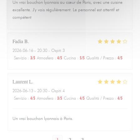
Un vrai bouchon lyonnais au cœur de Paris, avec une cuisine
excellente. J'y vais régulièrement. Le personnel est attentif et
compétent
Fadia
B
2026-06-16
- 20:30 - Ospiti 3
Servizio
:
3
/5
Atmosfera
:
4
/5
Cucina
:
5
/5
Qualità / Prezzo
:
4
/5
Laurent
L
2026-06-13
- 20:30 - Ospiti 4
Servizio
:
4
/5
Atmosfera
:
3
/5
Cucina
:
4
/5
Qualità / Prezzo
:
4
/5
Un vrai bouchon lyonnais à Paris.
1
2
3