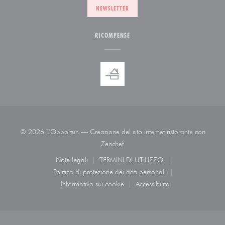
NEWSLETTER
RICOMPENSE
© 2026 L'Opportun — Creazione del sito internet ristorante con
((apre una nuova finestra))
Zenchef
Note legali
TERMINI DI UTILIZZO
((apre una nuova finestra))
((apre una nuova finestra))
Politica di protezione dei dati personali
((apre una nuova finestra))
Informativa sui cookie
Accessibilita
((apre una nuova finestra))
((apre una nuova finestra