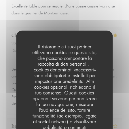
Excellente table pour se régaler d’une bonne cuisine lyonnaise
dans le quartier de Montparnasse.
Christopher
L
2026-06-19
- 19:30 - Ospiti 2
Il ristorante e i suoi partner
Servizio
:
5
/5
Atmosfera
:
5
/5
Cucina
:
5
/5
Qualità / Prezzo
:
5
/5
utilizzano cookies su questo sito,
che possono comportare la
raccolta di dati personali. I
cookies denominati «necessari»
Best meal we had in Paris. Ordered the ravioles de Saint Jean
sono obbligatori e installati per
and the quenelle de brochet and both were exceptional. Clean,
impostazione predefinita. Altri
precise, and full of flavor without trying to overwork the dish.
cookies opzionali richiedono il
Quiet, quaint room that feels tucked away from everything.
tuo consenso. Questi cookies
Staff was warm, attentive, and never overbearing. This is the
opzionali servono per analizzare
la tua navigazione, misurare
kind of place you remember and go back to.
l'audience del sito, fornire
funzionalità (ad esempio, legate
ai social network) o visualizzare
Isabelle
Z
pubblicità o contenuti