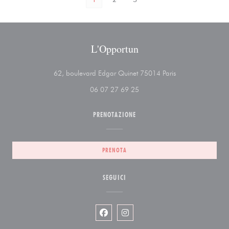
L'Opportun
((apre una nuova f
62, boulevard Edgar Quinet 75014 Paris
06 07 27 69 25
PRENOTAZIONE
PRENOTA
SEGUICI
Facebook ((apre una nuova finestra))
Instagram ((apre una nuova fin