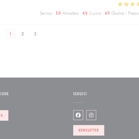
Servizio
:
5
/5
Atmosfera
:
4
/5
Cucina
:
4
/5
Qualità / Prezzo
1
2
3
ZIONE
SEGUICI
inestra))
TA
Facebook ((apre una nuova fi
Instagram ((apre una nu
NEWSLETTER