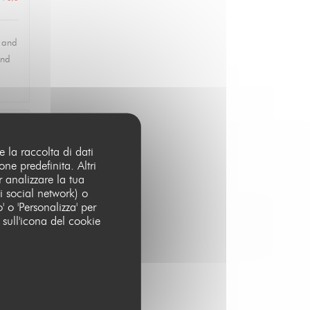
, and
and
:
1
/5
e la raccolta di dati
ne predefinita. Altri
 analizzare la tua
i social network) o
o' o 'Personalizza' per
 sull'icona del cookie
:
5
/5