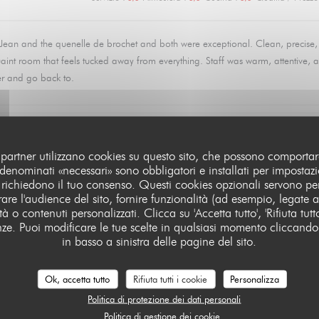
t Jean and the quenelle de brochet and both were exceptional. Clean, precise
 quaint room that feels tucked away from everything. Staff was warm, attentive, 
er and go back to.
Servizio
:
4
/5
Atmosfera
:
1
/5
Cucina
:
1
/5
Qualità / Prezzo
oi partner utilizzano cookies su questo sito, che possono comportar
 denominati «necessari» sono obbligatori e installati per impostazio
 richiedono il tuo consenso. Questi cookies opzionali servono per
are l'audience del sito, fornire funzionalità (ad esempio, legate a
de poulet 😱
à o contenuti personalizzati. Clicca su 'Accetta tutto', 'Rifiuta tutt
enze. Puoi modificare le tue scelte in qualsiasi momento cliccando
in basso a sinistra delle pagine del sito.
Servizio
:
4
/5
Atmosfera
:
4
/5
Cucina
:
5
/5
Qualità / Prezzo
Ok, accetta tutto
Rifiuta tutti i cookie
Personalizza
Politica di protezione dei dati personali
Politica di gestione dei cookie