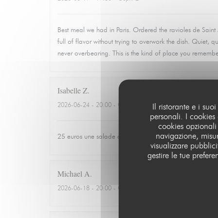
Best meal we had in Paris. Ordered the ravioles de Sain
full of flavor without trying to overwork the dish. Quiet,
never overbearing. This is the kind of place you rememb
Isabelle
Z
2026-06-24
- 20:00 - Ospiti 3
Il ristorante e i su
personali. I cookies
cookies opzionali
navigazione, misur
25 euros une salade de tomates avec 3 petits morceaux 
visualizzare pubblicit
gestire le tue prefer
Michael
A
2026-06-18
- 20:00 - Ospiti 3