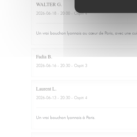
WALTER
G
2026-06-18
- 20:00 - Ospiti 4
Un vrai bouchon lyonnais au cœur de Paris, avec une cuisin
Fadia
B
2026-06-16
- 20:30 - Ospiti 3
Laurent
L
2026-06-13
- 20:30 - Ospiti 4
Un vrai bouchon lyonnais à Paris.