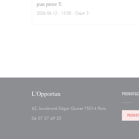
jean pierre
T
2026-06-12
- 13:00 - Ospiti 3
L'Opportun
PRENOTA
((apre una nuova f
62, boulevard Edgar Quinet 75014 Paris
PRENO
06 07 27 69 25