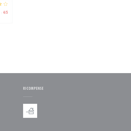
:
4
/5
RICOMPENSE
nestra))
ova finestra))