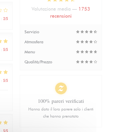
Valutazione media —
1753
recensioni
:
2
/5
Servizio
Atmosfera
:
5
/5
Menu
Qualità/Prezzo
:
5
/5
100% pareri verificati
Hanno dato il loro parere solo i clienti
che hanno prenotato
:
5
/5