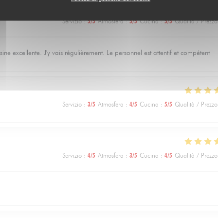
Servizio
:
5
/5
Atmosfera
:
5
/5
Cucina
:
5
/5
Qualità / Prezzo
e excellente. J'y vais régulièrement. Le personnel est attentif et compétent
Servizio
:
3
/5
Atmosfera
:
4
/5
Cucina
:
5
/5
Qualità / Prezzo
Servizio
:
4
/5
Atmosfera
:
3
/5
Cucina
:
4
/5
Qualità / Prezzo