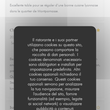
Excellente table pour se régaler d’une bonne cuisine lyonnaise
dans le quartier de Montparnasse.
Christopher
L
2026-06-19
- 19:30 - Ospiti 2
Il ristorante e i suoi partner
Servizio
:
5
/5
Atmosfera
:
5
/5
Cucina
:
5
/5
Qualità / Prezzo
:
5
/5
utilizzano cookies su questo sito,
che possono comportare la
raccolta di dati personali. I
cookies denominati «necessari»
Best meal we had in Paris. Ordered the ravioles de Saint Jean
sono obbligatori e installati per
and the quenelle de brochet and both were exceptional. Clean,
impostazione predefinita. Altri
precise, and full of flavor without trying to overwork the dish.
cookies opzionali richiedono il
Quiet, quaint room that feels tucked away from everything.
tuo consenso. Questi cookies
Staff was warm, attentive, and never overbearing. This is the
opzionali servono per analizzare
la tua navigazione, misurare
kind of place you remember and go back to.
l'audience del sito, fornire
funzionalità (ad esempio, legate
ai social network) o visualizzare
Isabelle
Z
pubblicità o contenuti