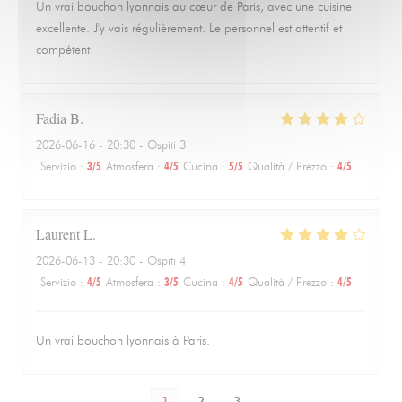
Un vrai bouchon lyonnais au cœur de Paris, avec une cuisine
excellente. J'y vais régulièrement. Le personnel est attentif et
compétent
Fadia
B
2026-06-16
- 20:30 - Ospiti 3
Servizio
:
3
/5
Atmosfera
:
4
/5
Cucina
:
5
/5
Qualità / Prezzo
:
4
/5
Laurent
L
2026-06-13
- 20:30 - Ospiti 4
Servizio
:
4
/5
Atmosfera
:
3
/5
Cucina
:
4
/5
Qualità / Prezzo
:
4
/5
Un vrai bouchon lyonnais à Paris.
1
2
3