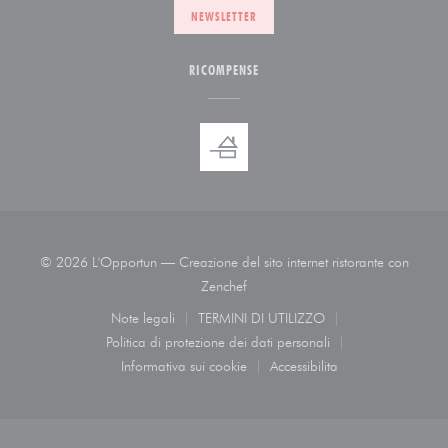
NEWSLETTER
RICOMPENSE
© 2026 L'Opportun — Creazione del sito internet ristorante con
((apre una nuova finestra))
Zenchef
Note legali
TERMINI DI UTILIZZO
((apre una nuova finestra))
((apre una nuova finestra))
Politica di protezione dei dati personali
((apre una nuova finestra))
Informativa sui cookie
Accessibilita
((apre una nuova finestra))
((apre una nuova finestra