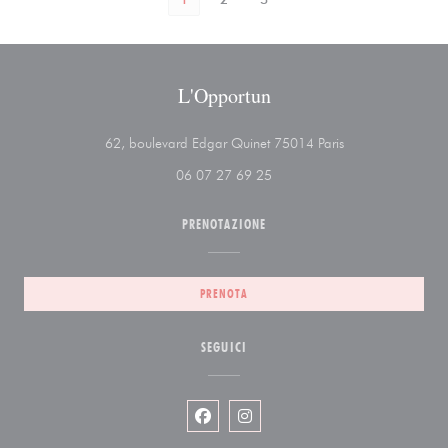
L'Opportun
((apre una nuova f
62, boulevard Edgar Quinet 75014 Paris
06 07 27 69 25
PRENOTAZIONE
PRENOTA
SEGUICI
Facebook ((apre una nuova finestra))
Instagram ((apre una nuova fin