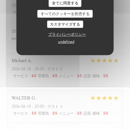
全てに同意する
2026-06-24
- 20:00 - ゲスト 3
サービス
:
4
/5
雰囲気
:
1
/5
メニュー
:
1
/5
品質-価格
:
1
/5
すべてのクッキーを拒否する
カスタマイズする
25 euros une salade de tomates avec 3 petits morceaux de
プライバシーポリシー
poulet 😱
undefined
Michael
A
2026-06-18
- 20:00 - ゲスト 3
サービス
:
4
/5
雰囲気
:
4
/5
メニュー
:
5
/5
品質-価格
:
5
/5
WALTER
G
2026-06-18
- 20:00 - ゲスト 4
サービス
:
5
/5
雰囲気
:
5
/5
メニュー
:
5
/5
品質-価格
:
5
/5