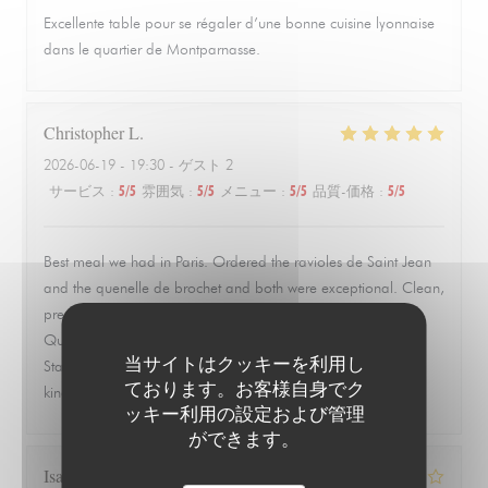
Excellente table pour se régaler d’une bonne cuisine lyonnaise
dans le quartier de Montparnasse.
Christopher
L
2026-06-19
- 19:30 - ゲスト 2
サービス
:
5
/5
雰囲気
:
5
/5
メニュー
:
5
/5
品質-価格
:
5
/5
Best meal we had in Paris. Ordered the ravioles de Saint Jean
and the quenelle de brochet and both were exceptional. Clean,
precise, and full of flavor without trying to overwork the dish.
Quiet, quaint room that feels tucked away from everything.
当サイトはクッキーを利用し
Staff was warm, attentive, and never overbearing. This is the
ております。お客様自身でク
kind of place you remember and go back to.
ッキー利用の設定および管理
ができます。
Isabelle
Z