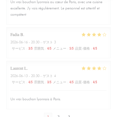
Un vrai bouchon lyonnais au cœur de Paris, avec une cuisine
excellente. J'y vais régulièrement. Le personnel est attentif et
compétent
Fadia
B
2026-06-16
- 20:30 - ゲスト 3
サービス
:
3
/5
雰囲気
:
4
/5
メニュー
:
5
/5
品質-価格
:
4
/5
Laurent
L
2026-06-13
- 20:30 - ゲスト 4
サービス
:
4
/5
雰囲気
:
3
/5
メニュー
:
4
/5
品質-価格
:
4
/5
Un vrai bouchon lyonnais à Paris.
1
2
3