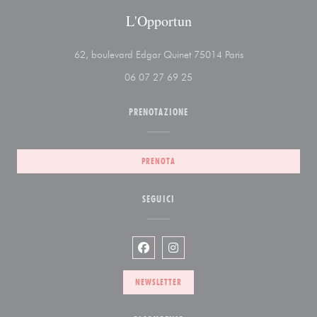
L'Opportun
((apre una nuova f
62, boulevard Edgar Quinet 75014 Paris
06 07 27 69 25
PRENOTAZIONE
PRENOTA
SEGUICI
Facebook ((apre una nuova finestra))
Instagram ((apre una nuova fin
NEWSLETTER