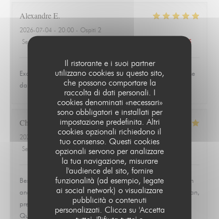
Alexandre
E
2026-07-04
- 20:00 - Ospiti 2
Servizio
:
5
/5
Atmosfera
:
3
/5
Cucina
:
5
/5
Qualità / Prezzo
:
5
/5
Il ristorante e i suoi partner
utilizzano cookies su questo sito,
Excellente table pour se régaler d’une bonne cuisine lyonnaise
che possono comportare la
dans le quartier de Montparnasse.
raccolta di dati personali. I
cookies denominati «necessari»
sono obbligatori e installati per
impostazione predefinita. Altri
Christopher
L
cookies opzionali richiedono il
2026-06-19
- 19:30 - Ospiti 2
tuo consenso. Questi cookies
Servizio
:
5
/5
Atmosfera
:
5
/5
Cucina
:
5
/5
Qualità / Prezzo
:
5
/5
opzionali servono per analizzare
la tua navigazione, misurare
l'audience del sito, fornire
funzionalità (ad esempio, legate
Best meal we had in Paris. Ordered the ravioles de Saint Jean
ai social network) o visualizzare
and the quenelle de brochet and both were exceptional. Clean,
pubblicità o contenuti
precise, and full of flavor without trying to overwork the dish.
personalizzati. Clicca su 'Accetta
Quiet, quaint room that feels tucked away from everything.