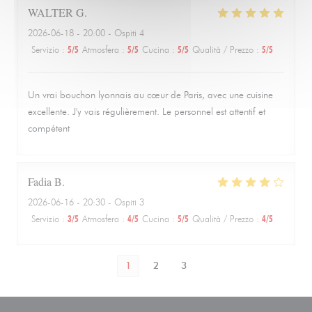
WALTER
G
2026-06-18
- 20:00 - Ospiti 4
Servizio
:
5
/5
Atmosfera
:
5
/5
Cucina
:
5
/5
Qualità / Prezzo
:
5
/5
Un vrai bouchon lyonnais au cœur de Paris, avec une cuisine
excellente. J'y vais régulièrement. Le personnel est attentif et
compétent
Fadia
B
2026-06-16
- 20:30 - Ospiti 3
Servizio
:
3
/5
Atmosfera
:
4
/5
Cucina
:
5
/5
Qualità / Prezzo
:
4
/5
1
2
3