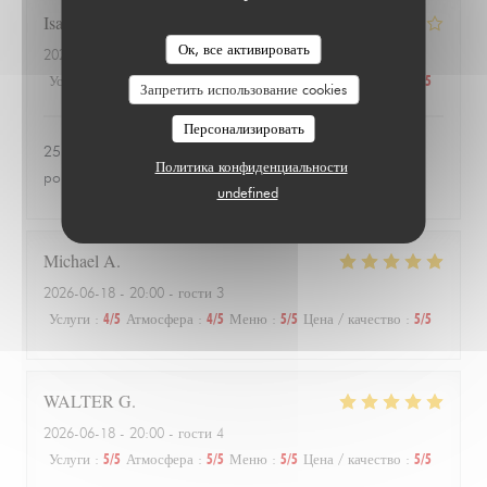
Isabelle
Z
Ок, все активировать
2026-06-24
- 20:00 - гости 3
Услуги
:
4
/5
Атмосфера
:
1
/5
Меню
:
1
/5
Цена / качество
:
1
/5
Запретить использование cookies
Персонализировать
25 euros une salade de tomates avec 3 petits morceaux de
Политика конфиденциальности
poulet 😱
undefined
Michael
A
2026-06-18
- 20:00 - гости 3
Услуги
:
4
/5
Атмосфера
:
4
/5
Меню
:
5
/5
Цена / качество
:
5
/5
WALTER
G
2026-06-18
- 20:00 - гости 4
Услуги
:
5
/5
Атмосфера
:
5
/5
Меню
:
5
/5
Цена / качество
:
5
/5