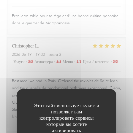
Excellente table pour se régaler d’une bonne cuisine lyonnaise
dans le quartier de Montparnasse.
Christopher
L
2026-06-19
- 19:30 - гости 2
Услуги
:
5
/5
Атмосфера
:
5
/5
Меню
:
5
/5
Цена / качество
:
5
/5
Best meal we had in Paris. Ordered the ravioles de Saint Jean
and the quenelle de brochet and both were exceptional. Clean,
precise, and full of flavor without trying to overwork the dish.
Quiet, quaint room that feels tucked away from everything.
Этот сайт использует кукис и
Staff was warm, attentive, and never overbearing. This is the
позволяет вам
kind of place you remember and go back to.
контролировать сервисы
которые вы хотите
активировать