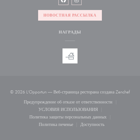
Facebook ((открывается в новом ок
Instagram ((открывается в но
НОВОСТНАЯ РАССЫЛКА
НАГРАДЫ
((отк
© 2026 L'Opportun — Веб-страница ресторана создана
Zenchef
Предупреждение об отказе от ответственности
((открывается в новом окне))
УСЛОВИЯ ИСПОЛЬЗОВАНИЯ
((открывается в новом окне))
Политика защиты персональных данных
((открывается в новом окне))
Политика печенье
Доступность
((открывается в новом окне))
((открывается в новом ок