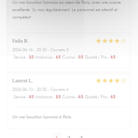
Un vrai bouchon lyonnais au cœur de Paris, avec une cuisine
excellente. J'y vais régulièrement. Le personnel est attentif et
compétent
Fadia
B
2026-06-16
- 20:30 - Couverts 3
Service
:
3
/5
Ambiance
:
4
/5
Cuisine
:
5
/5
Qualité / Prix
:
4
/5
Laurent
L
2026-06-13
- 20:30 - Couverts 4
Service
:
4
/5
Ambiance
:
3
/5
Cuisine
:
4
/5
Qualité / Prix
:
4
/5
Un vrai bouchon lyonnais à Paris.
1
2
3