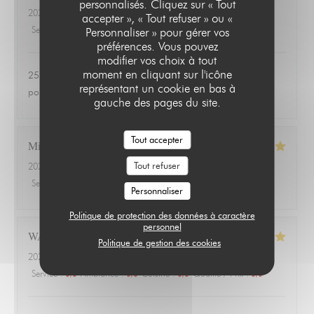
personnalisés. Cliquez sur « Tout
2026-06-24
- 20:00 - Couverts 3
accepter », « Tout refuser » ou «
Service
:
4
/5
Ambiance
:
1
/5
Cuisine
:
1
/5
Qualité / Prix
:
1
/5
Personnaliser » pour gérer vos
préférences. Vous pouvez
modifier vos choix à tout
moment en cliquant sur l'icône
25 euros une salade de tomates avec 3 petits morceaux de
représentant un cookie en bas à
poulet 😱
gauche des pages du site.
Tout accepter
Michael
A
Tout refuser
2026-06-18
- 20:00 - Couverts 3
Service
:
4
/5
Ambiance
:
4
/5
Cuisine
:
5
/5
Qualité / Prix
:
5
/5
Personnaliser
Politique de protection des données à caractère
personnel
WALTER
G
Politique de gestion des cookies
2026-06-18
- 20:00 - Couverts 4
Service
:
5
/5
Ambiance
:
5
/5
Cuisine
:
5
/5
Qualité / Prix
:
5
/5