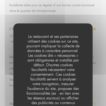
Excellente table pour se régaler d’une bonne cuisine lyonnaise
dans le quartier de Montparnasse.
Christopher
L
2026-06-19
- 19:30 - Couverts 2
Le restaurant et ses partenaires
utilisent des cookies sur ce site,
Service
:
5
/5
Ambiance
:
5
/5
Cuisine
:
5
/5
Qualité / Prix
:
5
/5
pouvant impliquer la collecte de
données à caractère personnel.
Les cookies dits « nécessaires »
Best meal we had in Paris. Ordered the ravioles de Saint Jean
sont obligatoires et installés par
and the quenelle de brochet and both were exceptional. Clean,
défaut. D'autres cookies
precise, and full of flavor without trying to overwork the dish.
facultatifs nécessitent votre
consentement. Ces cookies
Quiet, quaint room that feels tucked away from everything.
facultatifs servent à analyser
Staff was warm, attentive, and never overbearing. This is the
votre navigation, mesurer
kind of place you remember and go back to.
l'audience du site, proposer des
fonctionnalités (ex : en lien avec
les réseaux sociaux) ou afficher
des publicités ou contenus
Isabelle
Z