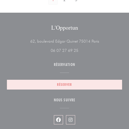
L'Opportun
((ouvre une nouvel
62, boulevard Edgar Quinet 75014 Paris
06 07 27 69 25
RÉSERVATION
RÉSERVER
NOUS SUIVRE
Facebook ((ouvre une nouvelle fenêtr
Instagram ((ouvre une nouvelle