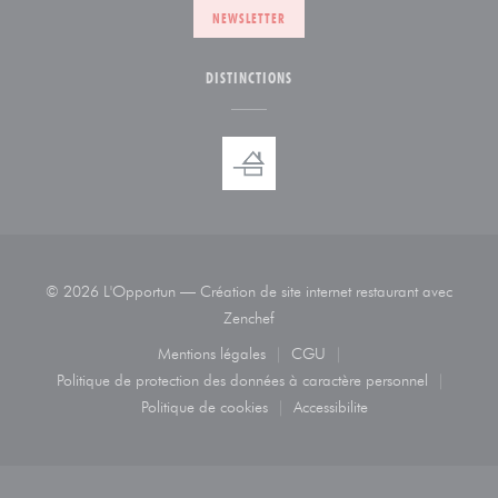
NEWSLETTER
DISTINCTIONS
© 2026 L'Opportun — Création de site internet restaurant avec
((ouvre une nouvelle fenêtre))
Zenchef
Mentions légales
CGU
((ouvre une nouvelle fenêtre))
((ouvre une nouvelle fenêtre
Politique de protection des données à caractère personnel
((ouvre une nouvelle fenêtre))
Politique de cookies
Accessibilite
((ouvre une nouvelle fenêtre))
((ouvre une nouvelle fenêtr