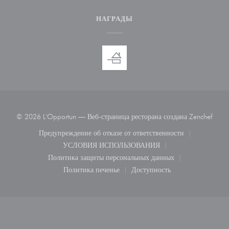
НАГРАДЫ
((отк
© 2026 L'Opportun — Веб-страница ресторана создана
Zenchef
Предупреждение об отказе от ответственности
((открывается в новом окне))
УСЛОВИЯ ИСПОЛЬЗОВАНИЯ
((открывается в новом окне))
Политика защиты персональных данных
((открывается в новом окне))
Политика печенье
Доступность
((открывается в новом окне))
((открывается в новом ок