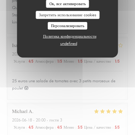
precise, and full of flavor without trying to overwork the dish.
Ок, все активировать
Quiet, quaint room that feels tucked away from everything.
Запретить использование cookies
Staff was warm, attentive, and never overbearing. This is the
kind of place you remember and go back to.
Персонализировать
Политика конфиденциальности
undefined
Isabelle
Z
2026-06-24
- 20:00 - гости 3
Услуги
:
4
/5
Атмосфера
:
1
/5
Меню
:
1
/5
Цена / качество
:
1
/5
25 euros une salade de tomates avec 3 petits morceaux de
poulet 😱
Michael
A
2026-06-18
- 20:00 - гости 3
Услуги
:
4
/5
Атмосфера
:
4
/5
Меню
:
5
/5
Цена / качество
:
5
/5