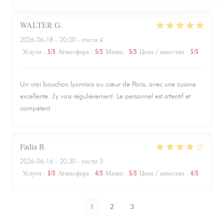
WALTER
G
2026-06-18
- 20:00 - гости 4
Услуги
:
5
/5
Атмосфера
:
5
/5
Меню
:
5
/5
Цена / качество
:
5
/5
Un vrai bouchon lyonnais au cœur de Paris, avec une cuisine
excellente. J'y vais régulièrement. Le personnel est attentif et
compétent
Fadia
B
2026-06-16
- 20:30 - гости 3
Услуги
:
3
/5
Атмосфера
:
4
/5
Меню
:
5
/5
Цена / качество
:
4
/5
1
2
3