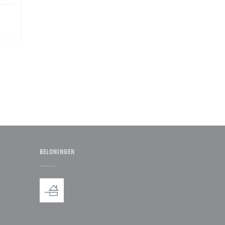
BELONINGEN
 venster))
n nieuw venster))