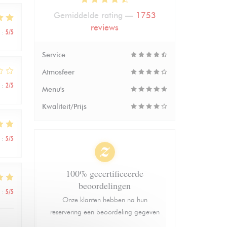
Gemiddelde rating —
1753
reviews
:
5
/5
Service
Atmosfeer
:
2
/5
Menu's
Kwaliteit/Prijs
:
5
/5
100% gecertificeerde
beoordelingen
:
5
/5
Onze klanten hebben na hun
reservering een beoordeling gegeven