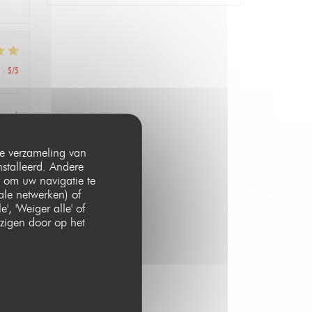
:
5
/5
, and
and
 de verzameling van
nstalleerd. Andere
 om uw navigatie te
iale netwerken) of
, 'Weiger alle' of
zigen door op het
:
1
/5