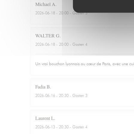
Michael
A
2026-06-18
- 20:00 - Gasten 3
WALTER
G
2026-06-18
- 20:00 - Gasten 4
Un vrai bouchon lyonnais au cœur de Paris, avec une cuisin
Fadia
B
2026-06-16
- 20:30 - Gasten 3
Laurent
L
2026-06-13
- 20:30 - Gasten 4