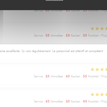
Service
:
4
/5
Atmosfeer
:
4
/5
Keuken
:
5
/5
Kwaliteit / Prijs
Service
:
5
/5
Atmosfeer
:
5
/5
Keuken
:
5
/5
Kwaliteit / Prijs
e excellente. J'y vais régulièrement. Le personnel est attentif et compétent
Service
:
3
/5
Atmosfeer
:
4
/5
Keuken
:
5
/5
Kwaliteit / Prijs
Service
:
4
/5
Atmosfeer
:
3
/5
Keuken
:
4
/5
Kwaliteit / Prijs