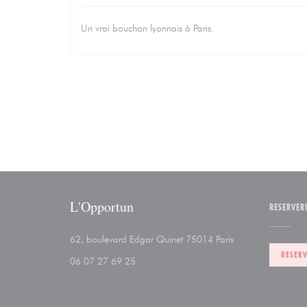
Un vrai bouchon lyonnais à Paris.
L'Opportun
RESERVER
((opent in een nieu
62, boulevard Edgar Quinet 75014 Paris
RESERV
06 07 27 69 25