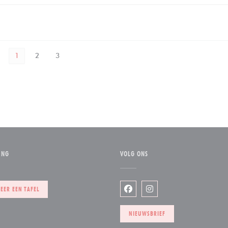
1
2
3
ING
VOLG ONS
w venster))
EER EEN TAFEL
Facebook ((opent in een nieuw
Instagram ((opent in ee
NIEUWSBRIEF