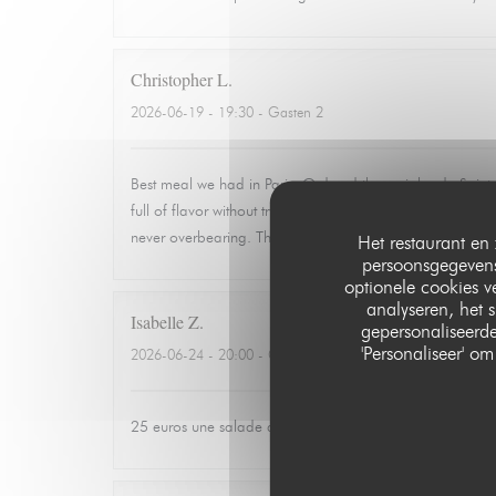
Christopher
L
2026-06-19
- 19:30 - Gasten 2
Best meal we had in Paris. Ordered the ravioles de Sain
full of flavor without trying to overwork the dish. Quiet,
never overbearing. This is the kind of place you rememb
Het restaurant en 
persoonsgegevens.
optionele cookies 
analyseren, het s
Isabelle
Z
gepersonaliseerde
'Personaliseer' 
2026-06-24
- 20:00 - Gasten 3
25 euros une salade de tomates avec 3 petits morceaux 