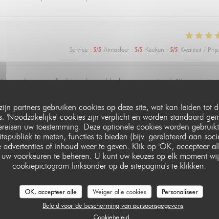
Service
:
5
/5
Atmosfeer
:
5
/5
Keuken
:
5
/5
Kwaliteit / Prijs
t Jean and the quenelle de brochet and both were exceptional. Clean, precise
 quaint room that feels tucked away from everything. Staff was warm, attentive, 
er and go back to.
zijn partners gebruiken cookies op deze site, wat kan leiden tot
 'Noodzakelijke' cookies zijn verplicht en worden standaard geï
vereisen uw toestemming. Deze optionele cookies worden gebruikt
itepubliek te meten, functies te bieden (bijv. gerelateerd aan soc
 advertenties of inhoud weer te geven. Klik op 'OK, accepteer alle'
om uw voorkeuren te beheren. U kunt uw keuzes op elk moment wij
Service
:
4
/5
Atmosfeer
:
1
/5
Keuken
:
1
/5
Kwaliteit / Prijs
cookiepictogram linksonder op de sitepagina's te klikken.
de poulet 😱
OK, accepteer alle
Weiger alle cookies
Personaliseer
Beleid voor de bescherming van persoonsgegevens
Cookiebeleid