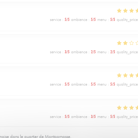
service
:
5
/5
ambience
:
5
/5
menu
:
5
/5
quality_price
service
:
3
/5
ambience
:
2
/5
menu
:
2
/5
quality_price
service
:
5
/5
ambience
:
5
/5
menu
:
5
/5
quality_price
service
:
5
/5
ambience
:
3
/5
menu
:
5
/5
quality_price
nnaise dans le quartier de Montparnasse.