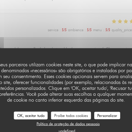
service
:
5
/5
ambience
:
5
/5
menu
:
5
/5
quality_price
t Jean and the quenelle de brochet and both were exceptional. Clean, precise
 quaint room that feels tucked away from everything. Staff was warm, attentive, 
er and go back to.
seus parceiros utilizam cookies neste site, o que pode implicar n
 denominados «necessários» são obrigatórios e instalados por p
m seu consentimento. Esses cookies opcionais servem para anali
 site, oferecer funcionalidades (por exemplo, relacionadas às red
eúdos personalizados. Clique em 'OK, aceitar tudo', 'Recusar tud
preferências. Você pode alterar suas escolhas a qualquer mome
service
:
4
/5
ambience
:
1
/5
menu
:
1
/5
quality_price
de cookie no canto inferior esquerdo das páginas do site.
de poulet 😱
OK, aceitar tudo
Proíbe todos cookies
Personalizar
Política de proteção de dados pessoais
undefined