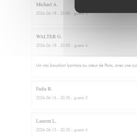
Michael
A
2026-06-18
- 20:00 - guests 3
WALTER
G
2026-06-18
- 20:00 - guests 4
Un vrai bouchon lyonnais au cœur de Paris, avec une cuisin
Fadia
B
2026-06-16
- 20:30 - guests 3
Laurent
L
2026-06-13
- 20:30 - guests 4