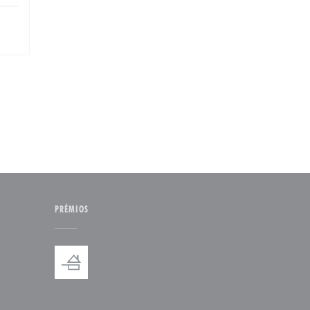
PRÉMIOS
anela))
nova janela))