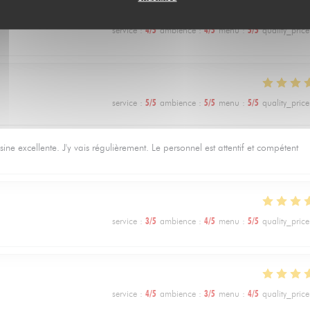
service
:
4
/5
ambience
:
4
/5
menu
:
5
/5
quality_price
service
:
5
/5
ambience
:
5
/5
menu
:
5
/5
quality_price
e excellente. J'y vais régulièrement. Le personnel est attentif et compétent
service
:
3
/5
ambience
:
4
/5
menu
:
5
/5
quality_price
service
:
4
/5
ambience
:
3
/5
menu
:
4
/5
quality_price