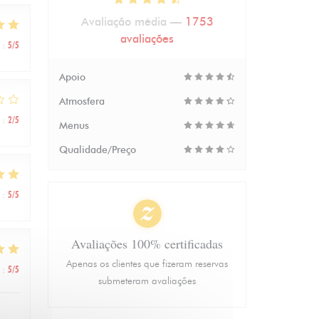
Avaliação média —
1753
avaliações
:
5
/5
Apoio
Atmosfera
:
2
/5
Menus
Qualidade/Preço
:
5
/5
Avaliações 100% certificadas
Apenas os clientes que fizeram reservas
:
5
/5
submeteram avaliações