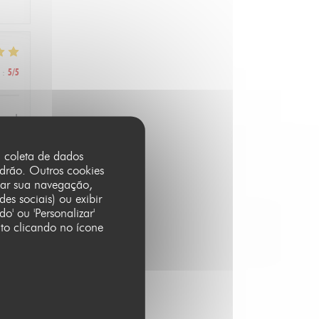
:
5
/5
, and
and
a coleta de dados
adrão. Outros cookies
sar sua navegação,
es sociais) ou exibir
o' ou 'Personalizar'
nto clicando no ícone
:
1
/5