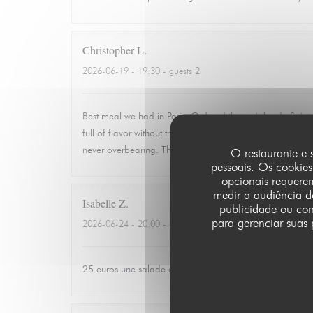
Christopher
L
2026-06-19
- 19:30 - guests 2
Best meal we had in Paris. Ordered the ravioles de Sain
full of flavor without trying to overwork the dish. Quiet,
never overbearing. This is the kind of place you rememb
O restaurante e 
pessoais. Os cookies
opcionais requere
medir a audiência do
Isabelle
Z
publicidade ou cont
para gerenciar suas 
2026-06-24
- 20:00 - guests 3
25 euros une salade de tomates avec 3 petits morceaux 