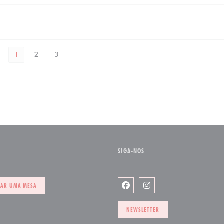
1
2
3
SIGA-NOS
janela))
VAR UMA MESA
Facebook ((abre numa nova j
Instagram ((abre numa 
NEWSLETTER