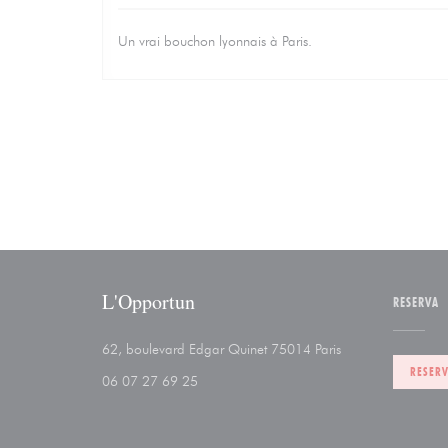
Un vrai bouchon lyonnais à Paris.
L'Opportun
RESERVA
((abre numa nova 
62, boulevard Edgar Quinet 75014 Paris
RESER
06 07 27 69 25