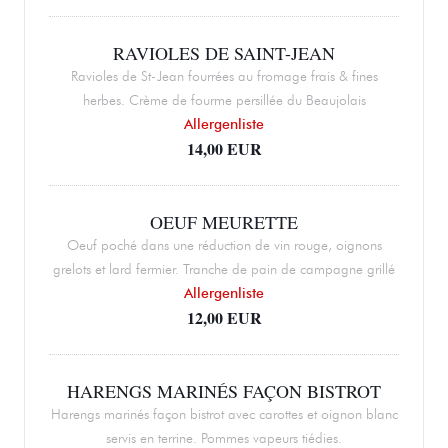
RAVIOLES DE SAINT-JEAN
Ravioles de St-Jean fourrées au fromage frais & fines
herbes. Crème de fourme persillée du Beaujolais
Allergenliste
14,00 EUR
OEUF MEURETTE
Oeuf poché dans une réduction de vin rouge, oignons
grelots et lard fermier. Tranche de pain de campagne grillé
Allergenliste
12,00 EUR
HARENGS MARINÉS FAÇON BISTROT
Harengs marinés façon bistrot avec carottes et oignon blanc
servis en terrine. Pommes vapeurs tiédies.