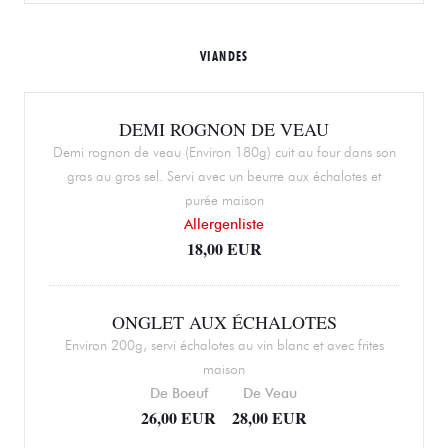
VIANDES
DEMI ROGNON DE VEAU
Demi rognon de veau (Environ 180g) cuit au four dans son
gras au gros sel. Servi avec un beurre aux échalotes et
purée maison
Allergenliste
18,00 EUR
ONGLET AUX ÉCHALOTES
Environ 200g, servi échalotes au vin blanc et avec frites
maison
De Boeuf
De Veau
26,00 EUR
28,00 EUR