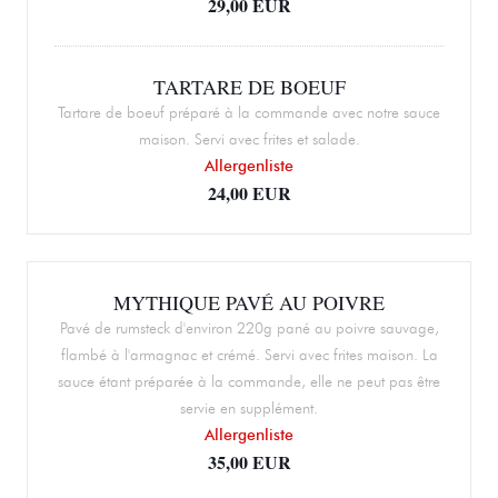
29,00 EUR
TARTARE DE BOEUF
Tartare de boeuf préparé à la commande avec notre sauce
maison. Servi avec frites et salade.
Allergenliste
24,00 EUR
MYTHIQUE PAVÉ AU POIVRE
Pavé de rumsteck d'environ 220g pané au poivre sauvage,
flambé à l'armagnac et crémé. Servi avec frites maison. La
sauce étant préparée à la commande, elle ne peut pas être
servie en supplément.
Allergenliste
35,00 EUR