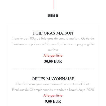
ENTRÉES
FOIE GRAS MAISON
Tranche de 100g de foie gras de canard maison. Gelée de
Sauternes au poivre de Sichuan & pain de campagne grillé
au four
Allergenliste
30,00 EUR
OEUFS MAYONNAISE
Oeufs durs mayonnaise maison à la moutarde Fallot.
Finalistes du Championnat du monde de l'oeuf Mayo 2020
Allergenliste
9,00 EUR