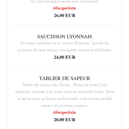
four 20 minutes et servie avec riz basmati.
Allergenliste
26,00 EUR
SAUCISSON LYONNAIS
Saucisson pistaché de la maison Bobosse. Salade de
pommes de terre tiédies, vinaigrette maison et échalotes.
24,00 EUR
TABLIER DE SAPEUR
Tablier de sapeur des Gones : Panse de boeuf (nid
d'abeille) marinée 24h avec citron et moutarde Fallot. Pané
et servie dans sa forme traditionnelle avec beurre persillé
maison et pommes vapeurs.
Allergenliste
20,00 EUR