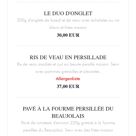
LE DUO D'ONGLET
200g d'onglets de boeuf et de veau avec échalotes au vin
blanc et frites maison
30,00 EUR
RIS DE VEAU EN PERSILLADE
Ris de veau snackés et cuit au beurre persillé maison. Servi
avec pommes grenailles et pleurotes.
Allergenliste
37,00 EUR
PAVÉ À LA FOURME PERSILLÉE DU
BEAUJOLAIS
Pavé de rumsteak d'environ 220g gratiné à la fourme
persillée du Beaujolais. Servi avec des frites maison