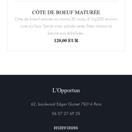
CÔTE DE BOEUF MATURÉE
Côte de boeuf saturée au moins 30 jours, d'1kg200 environ
cuite au four. Servie avec salade verte, frites maison et
beurre aux échalotes.
120,00 EUR
L'Opportun
((öffnet ein neues 
62, boulevard Edgar Quinet 75014 Paris
06 07 27 69 25
RESERVIERUNG