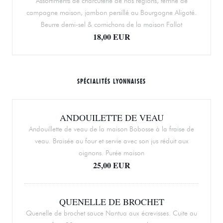
Assortiments de charcuterie de nos régions, terrine de
campagne maison, jambon persillé au Bourgogne Aligoté.
Beurre demi-sel & cornichons de la maison Fallot
18,00 EUR
SPÉCIALITÉS LYONNAISES
ANDOUILETTE DE VEAU
Andouillette de veau de la maison Bobosse à la fraise de
veau. Braisée au four et servie avec son jus réduit aux
oignons. Purée maison
25,00 EUR
QUENELLE DE BROCHET
Quenelle de brochet sauce Nantua aux écrevisses. Cuite au