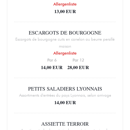
Allergenliste
13,00 EUR
ESCARGOTS DE BOURGOGNE
Escargots de bourgogne cuits en canelon au beurre persillé
maison
Allergenliste
Par 6
Par 12
14,00 EUR
28,00 EUR
PETITS SALADIERS LYONNAIS
Assortiments d'entrées du pays Lyonnais, selon arrivage
14,00 EUR
ASSIETTE TERROIR